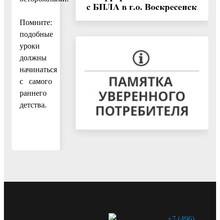
Помните:
подобные
уроки
должны
начинаться
с самого
раннего
детства.
+7 (496)