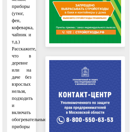
приборы
(утюг,
фен,
кофеварка,
чайник и
т.д.)
Расскажите,
что в
деревне
или на
даче без
взрослых
нельзя,
подходить
и
включать
обогревательные
приборы