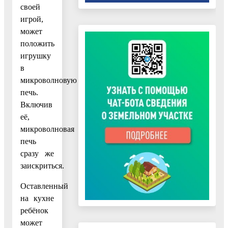
своей
игрой,
может
положить
игрушку
в
микроволновую
печь.
Включив
её,
микроволновая
печь
сразу же
заискриться.
Оставленный
на кухне
ребёнок
может