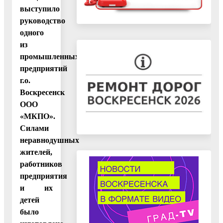
выступило
руководство
одного
из
промышленных
предприятий
г.о.
Воскресенск
ООО
«МКПО».
Силами
неравнодушных
жителей,
работников
предприятия
и их
детей
было