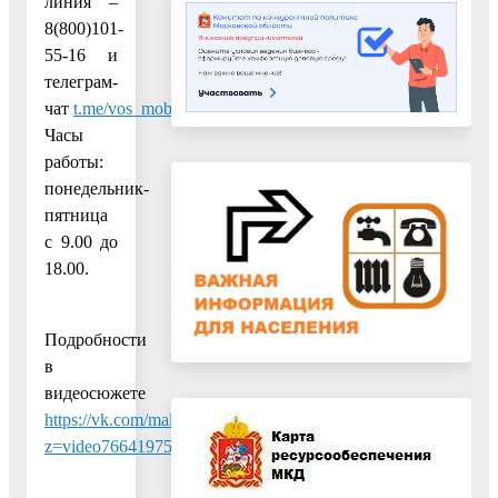
линия –
8(800)101-
55-16 и
телеграм-
чат
t.me/vos_mob
.
Часы
работы:
понедельник-
пятница
с 9.00 до
18.00.
Подробности
в
видеосюжете
https://vk.com/malkin_aleksey?
z=video766419753_456239112%2F37f9ff8b1af1385917%2Fpl