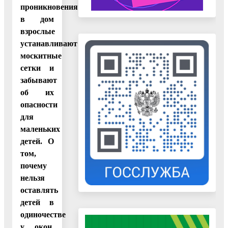
проникновения
в дом
взрослые
устанавливают
москитные
сетки и
забывают
об их
опасности
для
маленьких
детей. О
том,
почему
нельзя
оставлять
детей в
одиночестве
у окон,