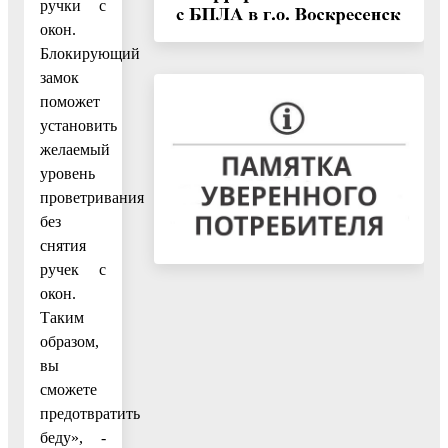
ручки с
окон.
Блокирующий
замок
поможет
установить
желаемый
уровень
проветривания
без
снятия
ручек с
окон.
Таким
образом,
вы
сможете
предотвратить
беду», -