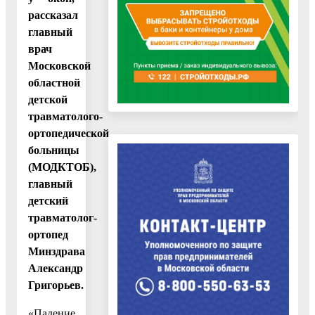
рассказал
главный
врач
Московской
областной
детской
травматолого-
ортопедической
больницы
(МОДКТОБ),
главный
детский
травматолог-
ортопед
Минздрава
Александр
Григорьев.
«Падение