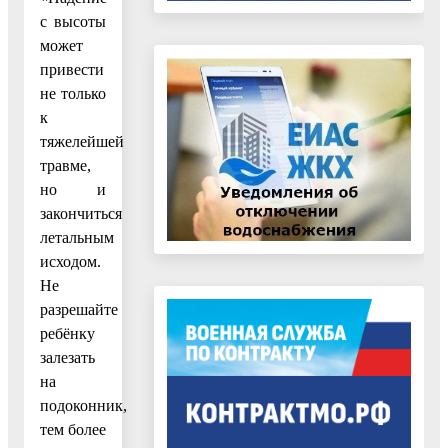
с высоты
может
привести
не только
к
тяжелейшей
травме,
но и
закончиться
летальным
исходом.
Не
разрешайте
ребёнку
залезать
на
подоконник,
тем более