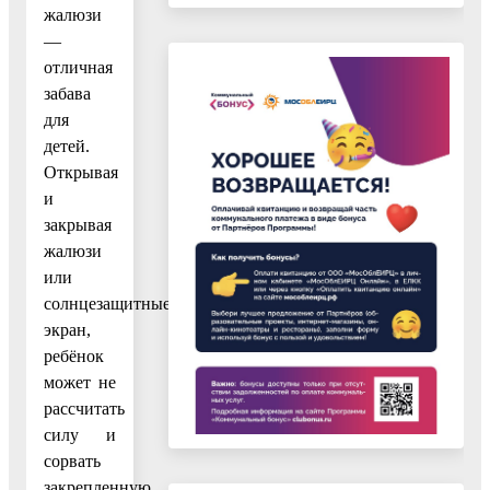
жалюзи
—
отличная
забава
для
детей.
Открывая
и
закрывая
жалюзи
или
солнцезащитные
экран,
ребёнок
может не
рассчитать
силу и
сорвать
закрепленную