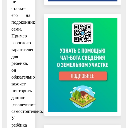
не
ставьте
его на
подоконник
сами.
Пример
взрослого
заразителен
для
ребёнка,
он
обязательно
захочет
повторить
данное
развлечение
самостоятельно.
У
ребёнка