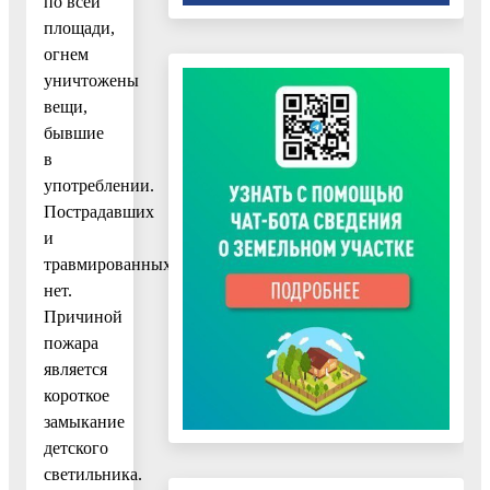
по всей
площади,
огнем
уничтожены
вещи,
бывшие
в
употреблении.
Пострадавших
и
травмированных
нет.
Причиной
пожара
является
короткое
замыкание
детского
светильника.