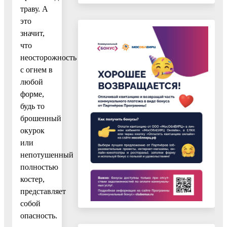
траву. А
это
значит,
что
неосторожность
с огнем в
любой
форме,
будь то
брошенный
окурок
или
непотушенный
полностью
костер,
представляет
собой
опасность.