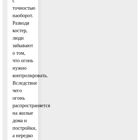
с
точностью
наоборот.
Разводя
костер,
люди
забывают
о том,
что огонь
нужно
контролировать.
Вследствие
чего
огонь
распространяется
на жилые
дома и
постройки,
а нередко