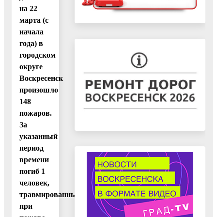
на 22
марта (с
начала
года) в
городском
округе
Воскресенск
произошло
148
пожаров.
За
указанный
период
времени
погиб 1
человек,
травмированных
при