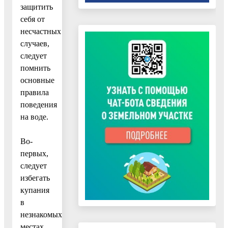
защитить
себя от
несчастных
случаев,
следует
помнить
основные
правила
поведения
на воде.
Во-
первых,
следует
избегать
купания
в
незнакомых
местах,