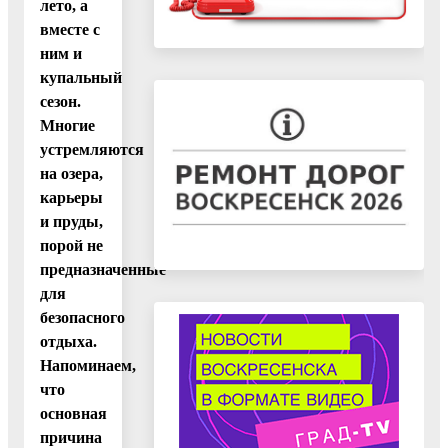
лето, а
вместе с
ним и
купальный
сезон.
Многие
устремляются
на озера,
карьеры
и пруды,
порой не
предназначенные
для
безопасного
отдыха.
Напоминаем,
что
основная
причина