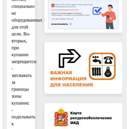
специально
не
оборудованных
для этой
цели. Во-
вторых,
при
купании
запрещается:
-
заплывать
за
границы
зоны
купания;
-
подплывать
к