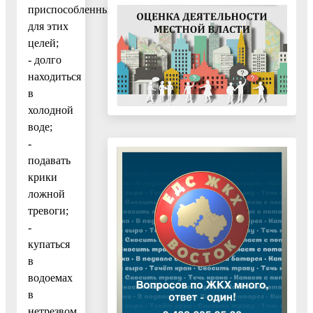
приспособленных
для этих
целей;
- долго
находиться
в
холодной
воде;
-
подавать
крики
ложной
тревоги;
-
купаться
в
водоемах
в
нетрезвом