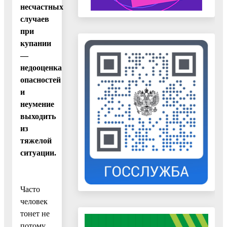
несчастных
случаев
при
купании
—
недооценка
опасностей
и
неумение
выходить
из
тяжелой
ситуации.
Часто
человек
тонет не
потому,