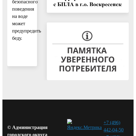
безопасного
поведения
на воде
может
предупредить
беду.
+7 (496)
© Администрация
442-04-50
городского округа