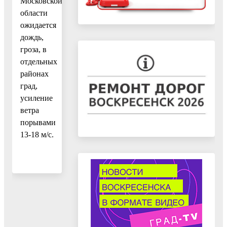
Московской
области
ожидается
дождь,
гроза, в
отдельных
районах
град,
усиление
ветра
порывами
13-18 м/с.