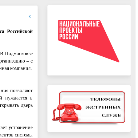
са Российской
 В Подмосковье
организацию – с
нная компания.
ания позволяют
й нуждается в
ткрывать дверь
чает устранение
ементов системы