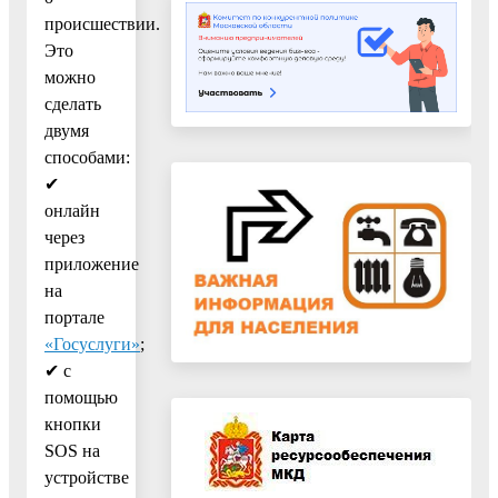
происшествии.
Это
можно
сделать
двумя
способами:
✔
онлайн
через
приложение
на
портале
«Госуслуги»
;
✔ с
помощью
кнопки
SOS на
устройстве