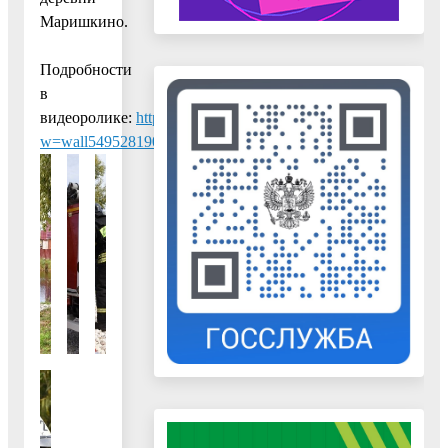
Маришкино.
Подробности
в
видеоролике:
https://vk.com/avbolotnikov?
w=wall549528190_5646%2Fall
.