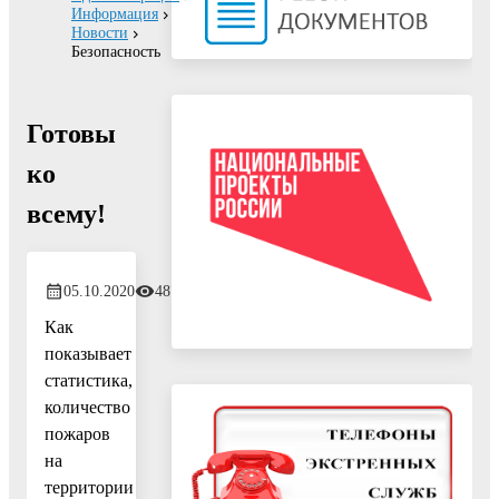
Информация
Новости
Безопасность
Готовы
ко
всему!
05.10.2020
487
Как
показывает
статистика,
количество
пожаров
на
территории