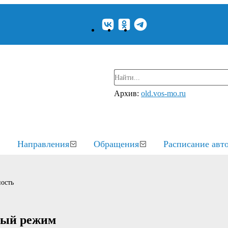
Архив:
old.vos-mo.ru
Направления
Обращения
Расписание авт
ость
ный режим