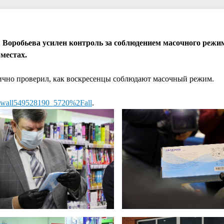
Воробьева усилен контроль за соблюдением масочного режим
местах.
лично проверил, как воскресенцы соблюдают масочный режим.
w=wall549528190_5720%2Fall
.