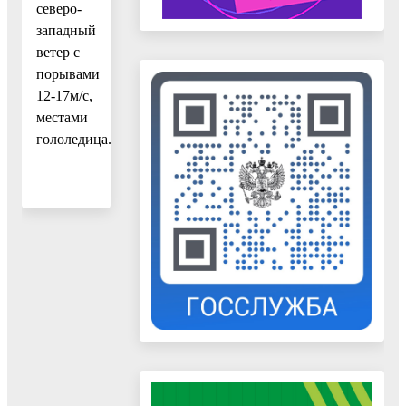
северо-
западный
ветер с
порывами
12-17м/с,
местами
гололедица.