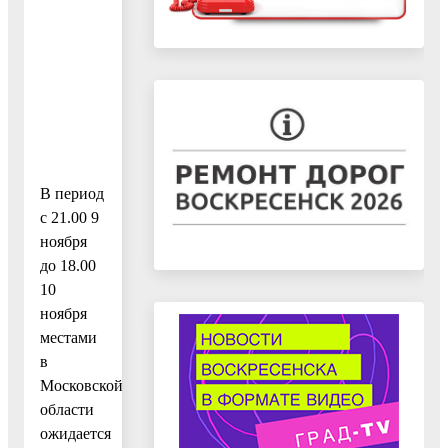
В период
с 21.00 9
ноября
до 18.00
10
ноября
местами
в
Московской
области
ожидается