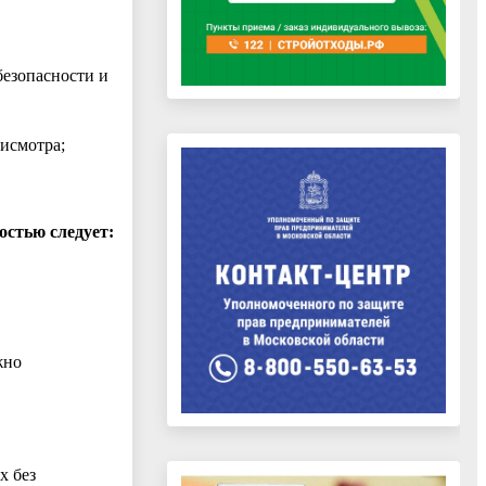
безопасности и
рисмотра;
остью следует:
жно
х без