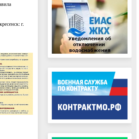
авила
ресенск: г.