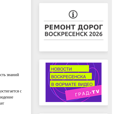
сть знаний
остигается с
людение
жег