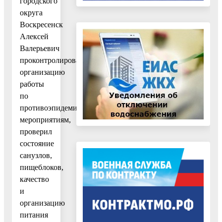
городского
округа
Воскресенск
Алексей
Валерьевич
проконтролировал
организацию
работы
по
противоэпидемиологическим
мероприятиям,
проверил
состояние
санузлов,
пищеблоков,
качество
и
организацию
питания