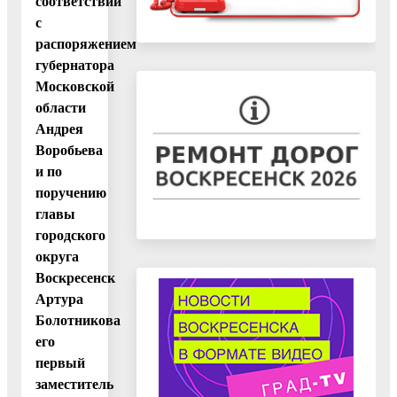
соответствии
с
распоряжением
губернатора
Московской
области
Андрея
Воробьева
и по
поручению
главы
городского
округа
Воскресенск
Артура
Болотникова
его
первый
заместитель