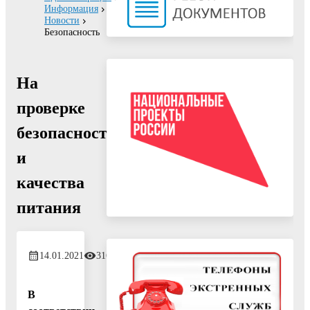
Информация
Новости
Безопасность
На
проверке
безопасности
и
качества
питания
14.01.2021
316
В