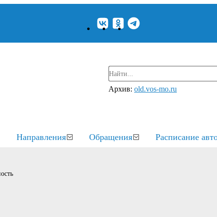
Архив:
old.vos-mo.ru
Направления
Обращения
Расписание авт
ость