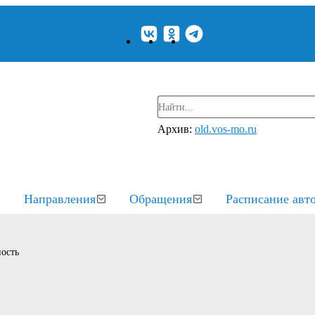
Архив:
old.vos-mo.ru
Направления
Обращения
Расписание авт
ость