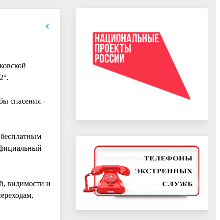
ковской
2°.
бы спасения -
 бесплатным
 официальный
й, видимости и
переходам.