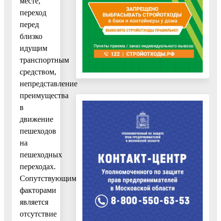
месте,
переход
перед
близко
идущим
транспортным
средством,
непредставление
преимущества
в
движение
пешеходов
на
пешеходных
переходах.
Сопутствующими
факторами
является
отсутствие