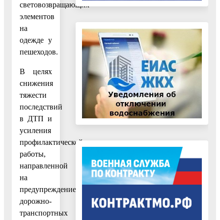
световозвращающих
элементов
на
одежде у
пешеходов.
В целях
снижения
тяжести
последствий
в ДТП и
усиления
профилактической
работы,
направленной
на
предупреждение
дорожно-
транспортных