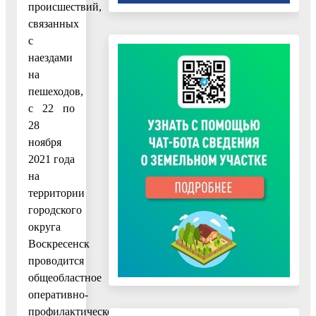
происшествий,
связанных
с
наездами
на
пешеходов,
с 22 по
28
ноября
2021 года
на
территории
городского
округа
Воскресенск
проводится
общеобластное
оперативно-
профилактическое