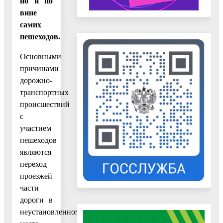
но и по
вине
самих
пешеходов.
Основными
причинами
дорожно-
транспортных
происшествий
с
участием
пешеходов
являются
переход
проезжей
части
дороги в
неустановленном