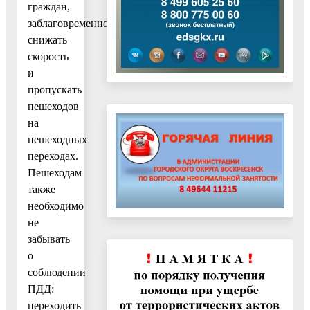
граждан,
заблаговременно
снижать
скорость
и
пропускать
пешеходов
на
пешеходных
переходах.
Пешеходам
также
необходимо
не
забывать
о
соблюдении
ПДД:
переходить