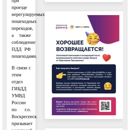
при
проезде
нерегулируемых
пешеходных
переходов,
а также
соблюдение
ПДД РФ
пешеходами.
В связи с
этим
отдел
ГИБДД
УМВД
России
по г.о.
Воскресенск
призывает