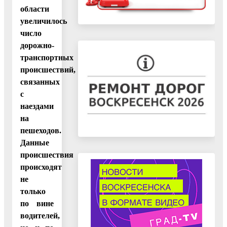
области
увеличилось
число
дорожно-
транспортных
происшествий,
связанных
с
наездами
на
пешеходов.
Данные
происшествия
происходят
не
только
по вине
водителей,