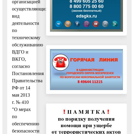
организацией
осуществляющих
вид
деятельности
по
техническому
обслуживанию
ВДГО и
ВКГО,
согласно
Постановления
Правительства
РФ от 14
мая 2013
г. № 410
"О мерах
по
обеспечению
безопасности