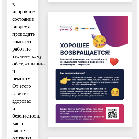
в
исправном
состоянии,
вовремя
проводить
комплекс
работ по
техническому
обслуживанию
и
ремонту.
От этого
зависит
здоровье
и
безопасность
вас и
ваших
близких!