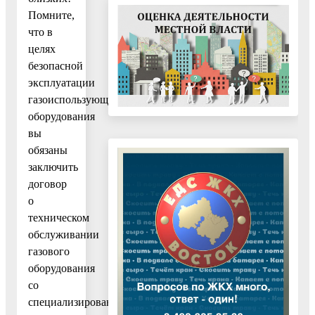
Помните,
что в
целях
безопасной
эксплуатации
газоиспользующего
оборудования
вы
обязаны
заключить
договор
о
техническом
обслуживании
газового
оборудования
со
специализированной