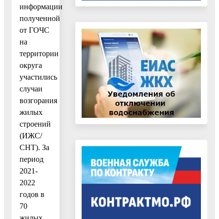
информации
полученной
от ГОЧС
на
территории
округа
участились
случаи
возгорания
жилых
строений
(ИЖС/
СНТ). За
период
2021-
2022
годов в
70
жилых