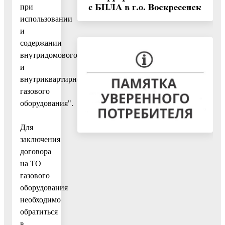
при
использовании
и
содержании
внутридомового
и
внутриквартирного
газового
оборудования".
Для
заключения
договора
на ТО
газового
оборудования
необходимо
обратиться
в