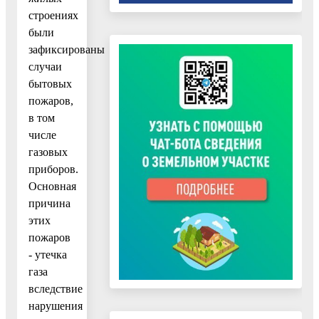
строениях
были
зафиксированы
случаи
бытовых
пожаров,
в том
числе
газовых
приборов.
Основная
причина
этих
пожаров
- утечка
газа
вследствие
нарушения