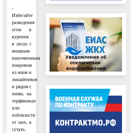
-
Избегайте
разведения
огня и
курения
в лесах с
мощным
напочвенным
покровом
из мхов и
лишайников
и рядом с
ними, на
торфяниках
или
поблизости
от них, в
сухую,