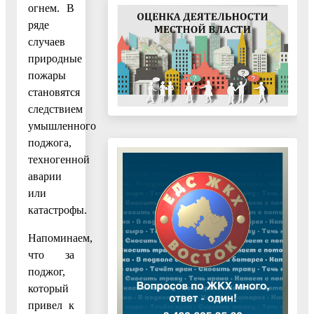
огнем. В
ряде
случаев
природные
пожары
становятся
следствием
умышленного
поджога,
техногенной
аварии
или
катастрофы.
Напоминаем,
что за
поджог,
который
привел к