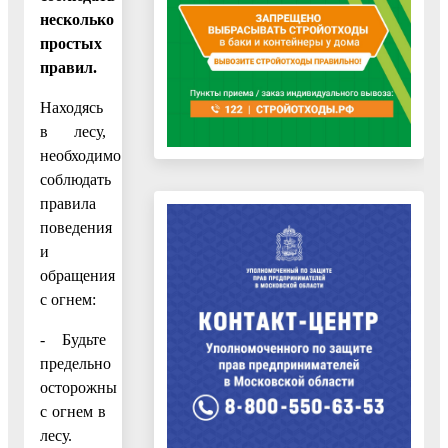
несколько
простых
правил.
Находясь
в лесу,
необходимо
соблюдать
правила
поведения
и
обращения
с огнем:
- Будьте
предельно
осторожны
с огнем в
лесу.