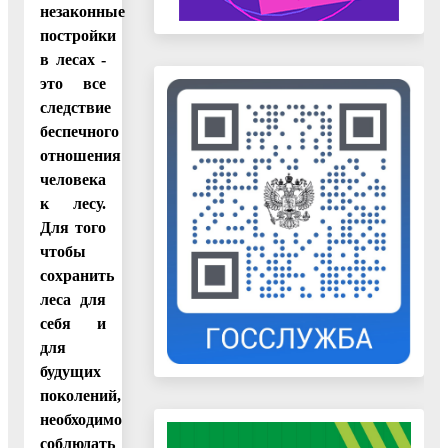
незаконные
постройки
в лесах -
это все
следствие
беспечного
отношения
человека
к лесу.
Для того
чтобы
сохранить
леса для
себя и
для
будущих
поколений,
необходимо
соблюдать