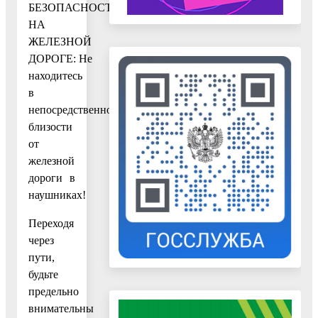
БЕЗОПАСНОСТИ
НА
ЖЕЛЕЗНОЙ
ДОРОГЕ: Не
находитесь
в
непосредственной
близости
от
железной
дороги в
наушниках!
Переходя
через
пути,
будьте
предельно
внимательны