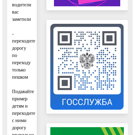
водители
вас
заметили
-
переходите
дорогу
по
переходу
только
пешком
Подавайте
пример
детям и
переходите
с ними
дорогу
правильно.