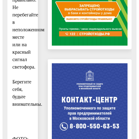
Не
перебегайте
в
неположенном
месте
или на
красный
сигнал
светофора.
Берегите
себя,
будьте
внимательны.
ФОТО: