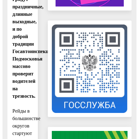
праздничные,
длинные
выходные,
и по
доброй
традиции
Госавтоинспекция
Подмосковья
массово
проверит
водителей
на
трезвость.
Рейды в
большинстве
округов
стартуют