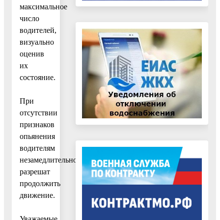
максимальное
число
водителей,
визуально
оценив
их
состояние.
При
отсутствии
признаков
опьянения
водителям
незамедлительно
разрешат
продолжить
движение.
Уважаемые