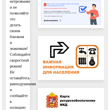
нетрезвыми
и не
позволяйте
это
делать
своим
близким
и
знакомым!
Соблюдайте
скоростной
режим!
Не
оставайтесь
равнодушными
и
сообщайте
в
полицию