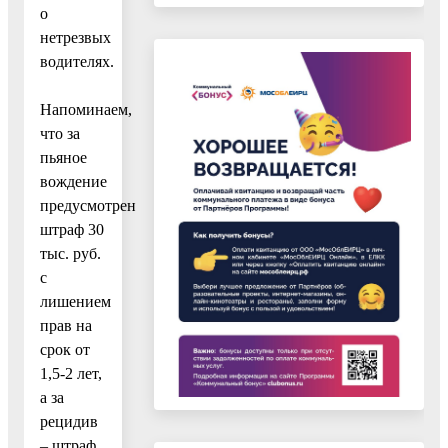
о
нетрезвых
водителях.
Напоминаем,
что за
пьяное
вождение
предусмотрен
штраф 30
тыс. руб.
с
лишением
прав на
срок от
1,5-2 лет,
а за
рецидив
– штраф