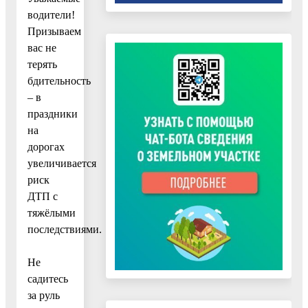
водители!
Призываем
вас не
терять
бдительность
– в
праздники
на
дорогах
увеличивается
риск
ДТП с
тяжёлыми
последствиями.
Не
садитесь
за руль