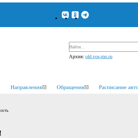
Архив:
old.vos-mo.ru
Направления
Обращения
Расписание авт
ость
!