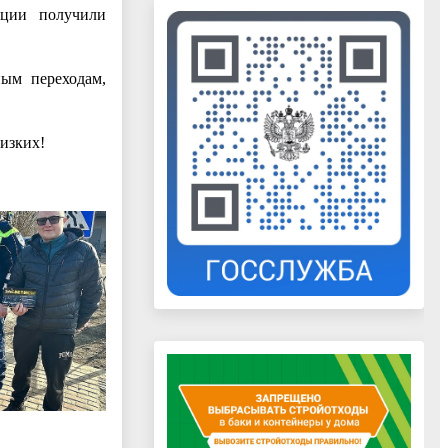
кции получили
ным переходам,
лизких!