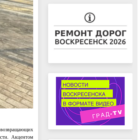
товозвращающих
асти. Акцентом