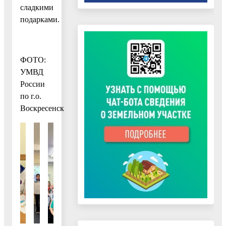
сладкими
подарками.
ФОТО:
УМВД
России
по г.о.
Воскресенск