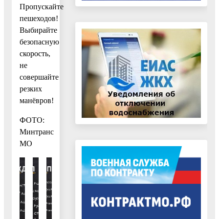
Пропускайте
пешеходов!
Выбирайте
безопасную
скорость,
не
совершайте
резких
манёвров!
ФОТО:
Минтранс
МО