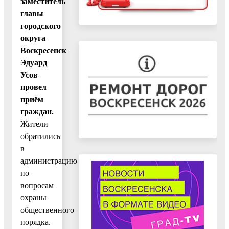
заместитель
главы
городского
округа
Воскресенск
Эдуард
Усов
провел
приём
граждан.
Жители
обратились
в
администрацию
по
вопросам
охраны
общественного
порядка.