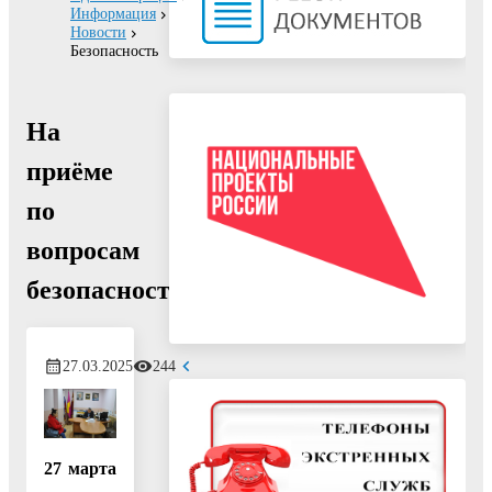
Информация
Новости
Безопасность
На
приёме
по
вопросам
безопасности
27.03.2025
244
27 марта