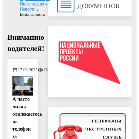
Информация
Новости
Безопасность
Вниманию
водителей!
17.06.2025
174
А часто
ли вы
отвлекаетесь
на
телефон
за