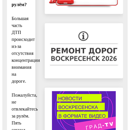
рулём?
Большая
часть
ДТП
происходит
из-за
отсутствия
концентрации
внимания
на
дороге.
Пожалуйста,
не
отвлекайтесь
за рулём.
Пять
секунд