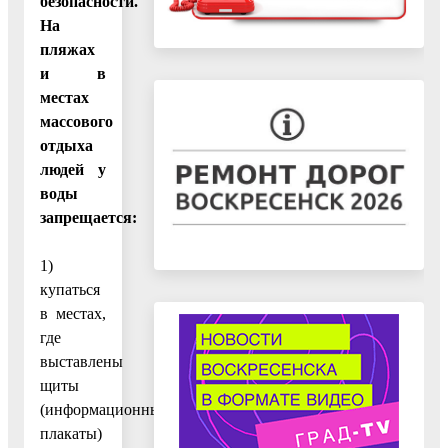
безопасности.
На
пляжах
и в
местах
массового
отдыха
людей у
воды
запрещается:
1)
купаться
в местах,
где
выставлены
щиты
(информационные
плакаты)