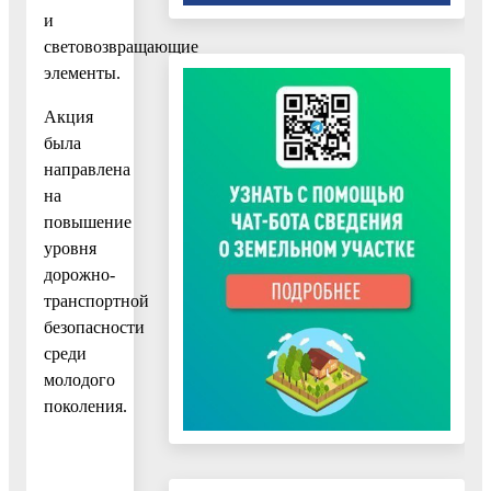
и
световозвращающие
элементы.
Акция
была
направлена
на
повышение
уровня
дорожно-
транспортной
безопасности
среди
молодого
поколения.