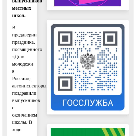
выпускников
местных
школ.
В
преддверии
праздника,
посвященного
«Дню
молодежи
в
России»,
автоинспекторы,
поздравили
выпускников
с
окончанием
школы. В
ходе