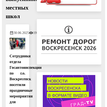
местных
школ
30.06.2025
199
Сотрудники
отдела
Госавтоинспекции
по г.о.
Воскресенск
посетили
праздничные
мероприятия
для