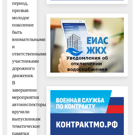
период,
призвав
молодое
поколение
быть
внимательными
и
ответственными
участниками
дорожного
движения.
В
завершении
мероприятия
автоинспекторы
вручили
выпускникам
тематические
памятки