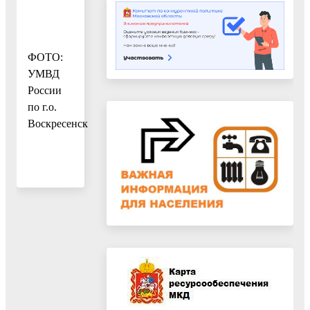
ФОТО:
УМВД
России
по г.о.
Воскресенск