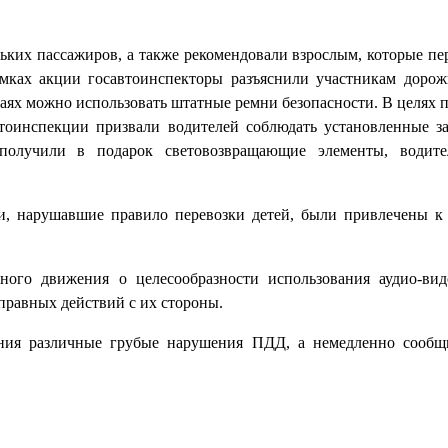
ких пассажиров, а также рекомендовали взрослым, которые пер
рамках акции госавтоинспекторы разъяснили участникам доро
учаях можно использовать штатные ремни безопасности. В целях
тоинспекции призвали водителей соблюдать установленные з
получили в подарок световозвращающие элементы, водите
ли, нарушавшие правило перевозки детей, были привлечены к
ного движения о целесообразности использования аудио-ви
правных действий с их стороны.
ния различные грубые нарушения ПДД, а немедленно сообщи