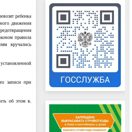
евозят ребенка
жного движения
 предотвращения
аконом правила
лям вручались
 установленной
део записи при
ть об этом в.