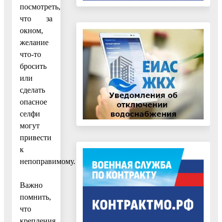
посмотреть,
что за
окном,
желание
что-то
бросить
или
сделать
опасное
селфи
могут
привести
к
непоправимому.
Важно
помнить,
что
крепления