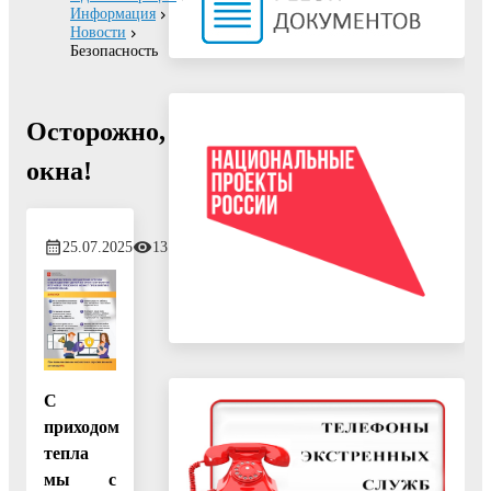
Информация
Новости
Безопасность
Осторожно,
окна!
25.07.2025
131
С
приходом
тепла
мы с