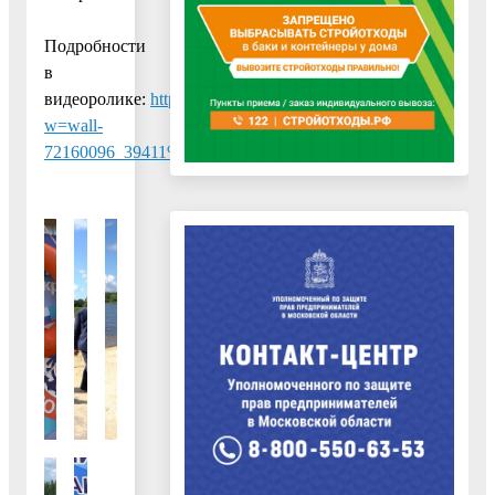
Подробности
в
видеоролике:
https://vk.com/voskresensk_go?
w=wall-
72160096_39411%2Fall