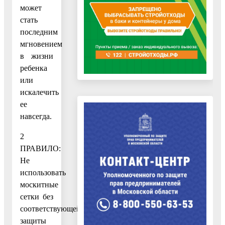
может
стать
последним
мгновением
в жизни
ребенка
или
искалечить
ее
навсегда.
2
ПРАВИЛО:
Не
использовать
москитные
сетки без
соответствующей
защиты