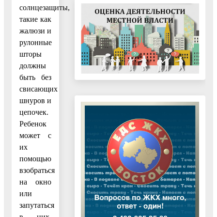
солнцезащиты,
такие как
жалюзи и
рулонные
шторы
должны
быть без
свисающих
шнуров и
цепочек.
Ребенок
может с
их
помощью
взобраться
на окно
или
запутаться
в них,