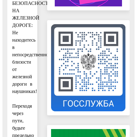
БЕЗОПАСНОСТИ
НА
ЖЕЛЕЗНОЙ
ДОРОГЕ:
Не
находитесь
в
непосредственной
близости
от
железной
дороги в
наушниках!
Переходя
через
пути,
будьте
предельно