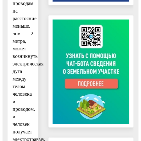
проводам
на
расстояние
меньше,
чем 2
метра,
может
возникнуть
электрическая
дуга
между
телом
человека
и
проводом,
и
человек
получает
электротравму,