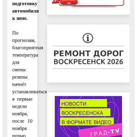
подготовку
автомобиля
к зиме.
По
прогнозам,
благоприятная
температура
для
смены
резины
начнёт
устанавливаться
в первые
недели
ноября,
после 10
ноября
ночью