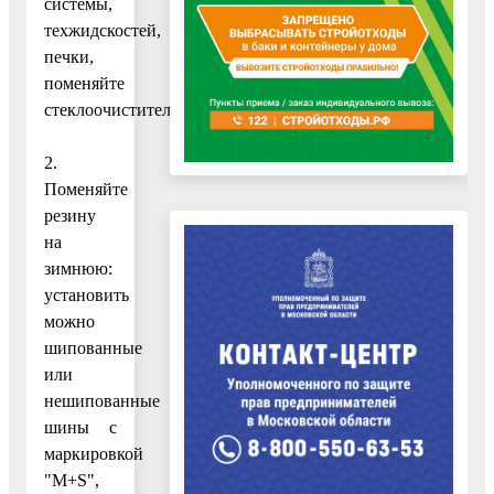
системы,
техжидскостей,
печки,
поменяйте
стеклоочистители
2.
Поменяйте
резину
на
зимнюю:
установить
можно
шипованные
или
нешипованные
шины с
маркировкой
"M+S",