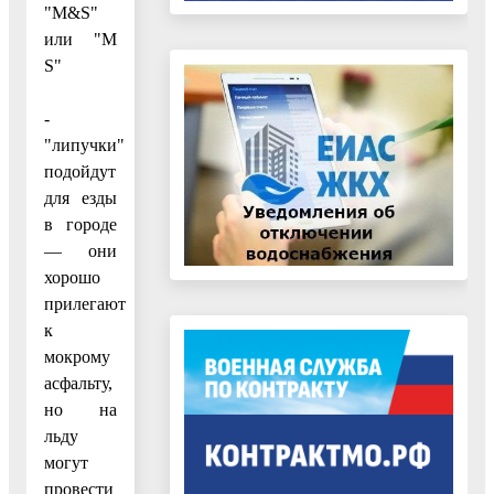
"M&S"
или "M
S"
-
"липучки"
подойдут
для езды
в городе
— они
хорошо
прилегают
к
мокрому
асфальту,
но на
льду
могут
провести