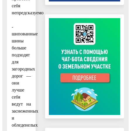
себя
непредсказуемо
-
шипованные
шины
больше
подходят
для
загородных
дорог —
они
лучше
себя
ведут на
заснеженных
и
обледенелых