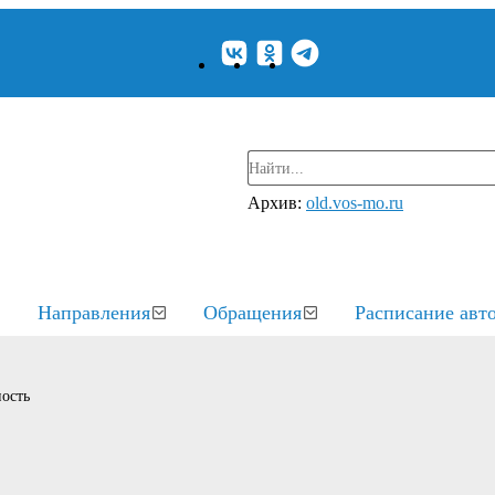
Архив:
old.vos-mo.ru
Направления
Обращения
Расписание авт
ость