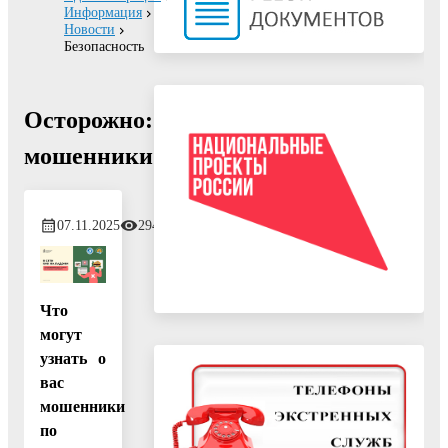
Информация
Новости
Безопасность
Осторожно:
мошенники!
07.11.2025
294
Что
могут
узнать о
вас
мошенники
по