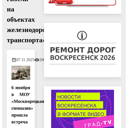
на
объектах
железнодорожного
транспорта»
07.11.2025
200
6 ноября
в МОУ
«Москворецкая
гимназия»
прошла
встреча