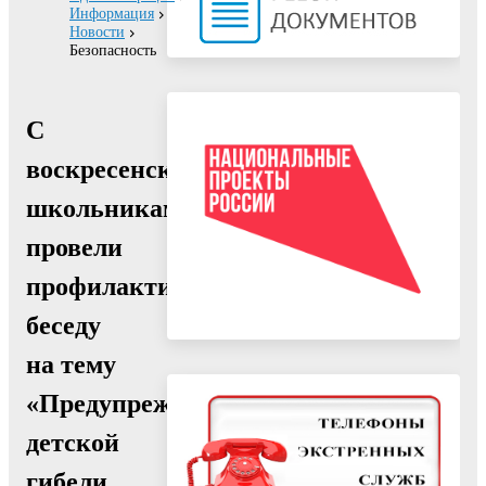
Информация
Новости
Безопасность
С
воскресенскими
школьниками
провели
профилактическую
беседу
на тему
«Предупреждение
детской
гибели