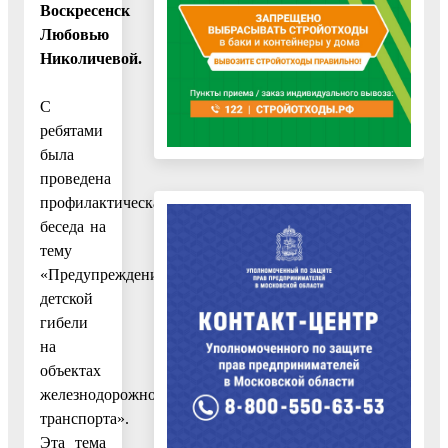
Воскресенск
Любовью
Николичевой.
С
ребятами
была
проведена
профилактическая
беседа на
тему
«Предупреждение
детской
гибели
на
объектах
железнодорожного
транспорта».
Эта тема