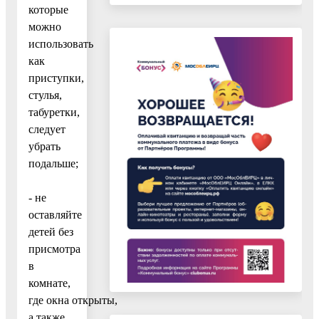
которые
можно
использовать
как
приступки,
стулья,
табуретки,
следует
убрать
подальше;
- не
оставляйте
детей без
присмотра
в
комнате,
где окна открыты,
а также