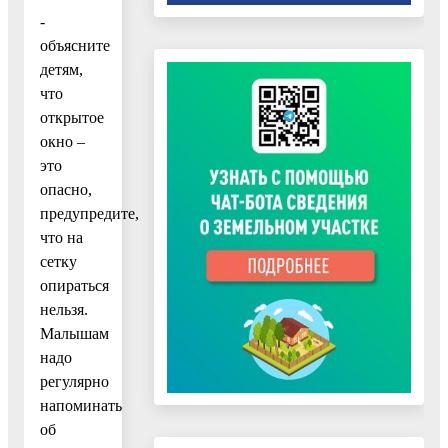
-
объясните
детям,
что
открытое
окно –
это
опасно,
предупредите,
что на
сетку
опираться
нельзя.
Малышам
надо
регулярно
напоминать
об