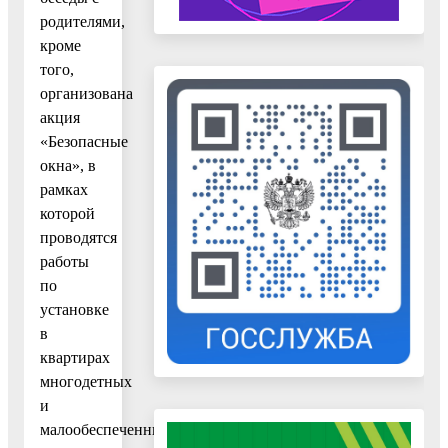
родителями,
кроме
того,
организована
акция
«Безопасные
окна», в
рамках
которой
проводятся
работы
по
установке
в
квартирах
многодетных
и
малообеспеченных