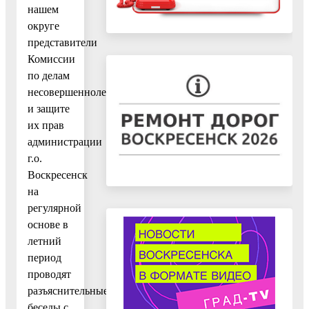
нашем
округе
представители
Комиссии
по делам
несовершеннолетних
и защите
их прав
администрации
г.о.
Воскресенск
на
регулярной
основе в
летний
период
проводят
разъяснительные
беседы с