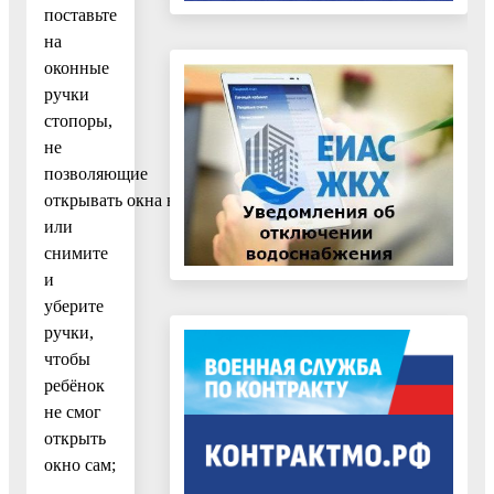
поставьте
на
оконные
ручки
стопоры,
не
позволяющие
открывать окна настежь
или
снимите
и
уберите
ручки,
чтобы
ребёнок
не смог
открыть
окно сам;