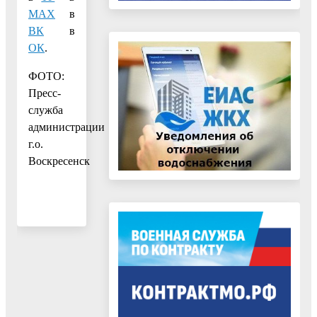
МАХ
в
ВК
в
ОК
.
ФОТО:
Пресс-
служба
администрации
г.о.
Воскресенск