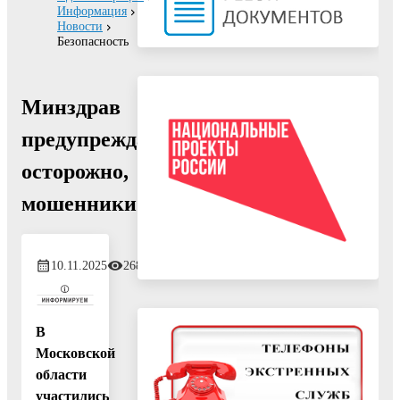
Информация
Новости
Безопасность
Минздрав
предупреждает:
осторожно,
мошенники!
10.11.2025
268
В
Московской
области
участились