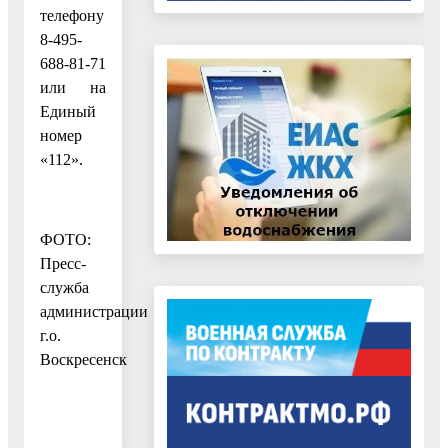
телефону
8-495-
688-81-71
или на
Единый
номер
«112».
ФОТО:
Пресс-
служба
администрации
г.о.
Воскресенск