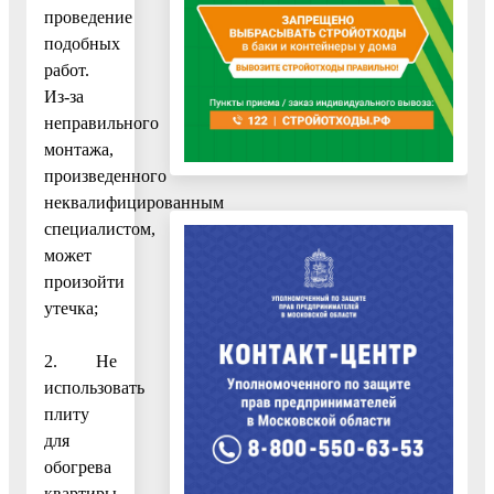
проведение
подобных
работ.
Из-за
неправильного
монтажа,
произведенного
неквалифицированным
специалистом,
может
произойти
утечка;
2. Не
использовать
плиту
для
обогрева
квартиры.