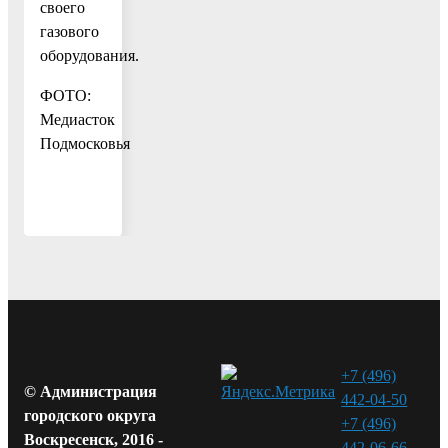
своего
газового
оборудования.
ФОТО:
Медиасток
Подмосковья
+7 (496)
© Администрация
442-04-50
городского округа
+7 (496)
Воскресенск, 2016 -
442-06-66