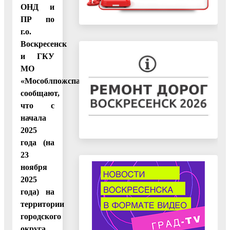
ОНД и
ПР по
г.о.
Воскресенск
и ГКУ
МО
«Мособлпожспас»
сообщают,
что с
начала
2025
года (на
23
ноября
2025
года) на
территории
городского
округа