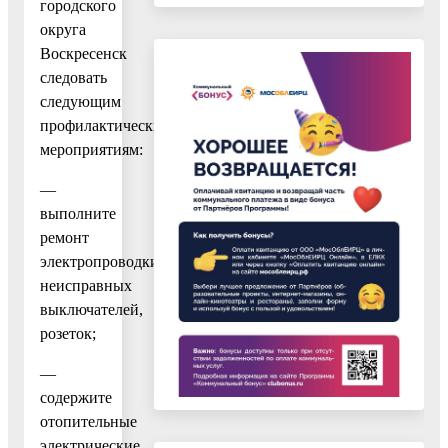
городского
округа
Воскресенск
следовать
следующим
профилактическим
мероприятиям:
—
выполните
ремонт
электропроводки,
неисправных
выключателей,
розеток;
—
содержите
отопительные
электрические