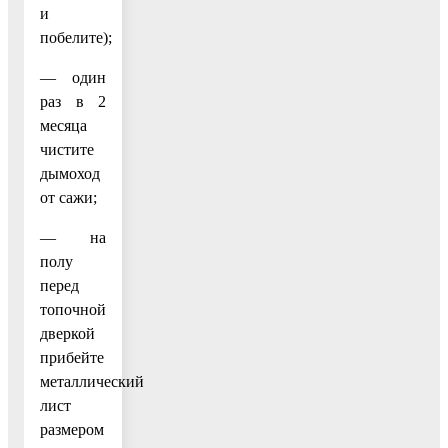
и
побелите);
— один
раз в 2
месяца
чистите
дымоход
от сажи;
— на
полу
перед
топочной
дверкой
прибейте
металлический
лист
размером