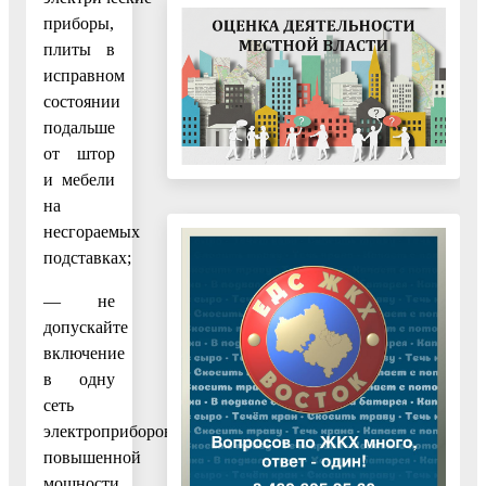
приборы,
плиты в
исправном
состоянии
подальше
от штор
и мебели
на
несгораемых
подставках;
— не
допускайте
включение
в одну
сеть
электроприборов
повышенной
мощности,