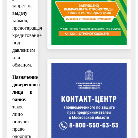
запрет на
выдачу
займов,
предотвращая
кредитование
под
давлением
или
обманом.
Назначение
доверенного
лица в
банке
:
такое
лицо
получит
право
одобрять