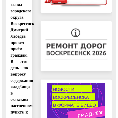
главы
городского
округа
Воскресенск
Дмитрий
Лебедев
провел
приём
граждан.
В этот
день по
вопросу
содержания
кладбища
в
сельском
населенном
пункте к