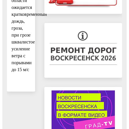
области
ожидается
кратковременный
дождь,
гроза,
при грозе
шквалистое
усиление
ветра с
порывами
до 15 м/с