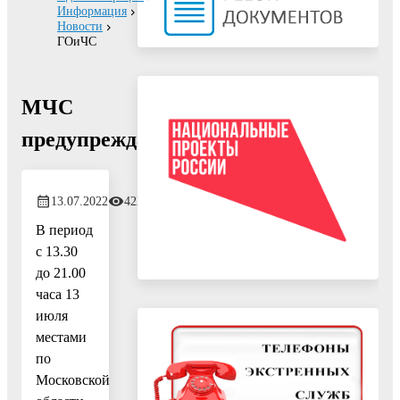
Информация
Новости
ГОиЧС
МЧС
предупреждает
13.07.2022
422
В период
с 13.30
до 21.00
часа 13
июля
местами
по
Московской