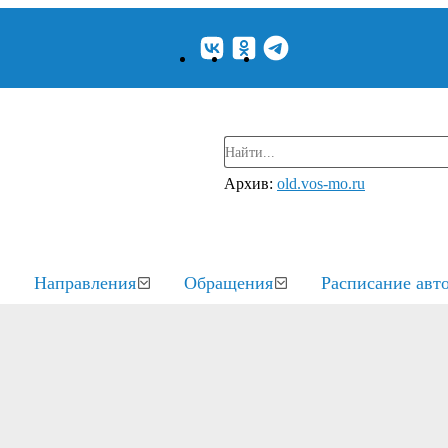
Архив:
old.vos-mo.ru
Направления
Обращения
Расписание авт