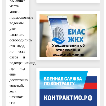
«К концу
марта
многие
подмосковные
водоемы
уже
частично
освободились
ото льда,
но есть
озера и
водохранилища,
где лед
еще
достаточно
толстый,
хотя
называть
его