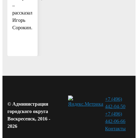
–
рассказал
Игорь
Сорокин.
+7 (496)
© Администрация
442-04-50
городского округа
+7 (496)
Воскресенск, 2016 -
442-06-66
2026
Контакты⁠