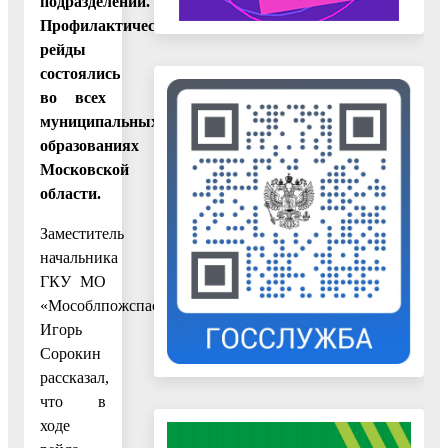
подразделений.
Профилактические
рейды
состоялись
во всех
муниципальных
образованиях
Московской
области.
Заместитель
начальника
ГКУ МО
«Мособлпожспас»
Игорь
Сорокин
рассказал,
что в
ходе