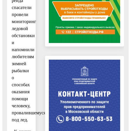
рейда
спасатели
провели
мониторинг
ледовой
обстановки
и
напомнили
любителям
зимней
рыбалки
о
способах
оказания
помощи
человеку,
провалившемуся
под лед.