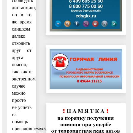
соблюдать
дистанцию,
но в то
же время
слишком
далеко
отходить
друг от
друга
опасно,
так как в
экстренном
случае
можно
просто
не успеть
на
помощь
провалившемуся