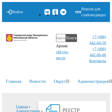
Версия для
Войти
слабовидящих
+7 (496)
Поиск
442-04-50
Архив:
+7 (496)
old.vos-
442-06-66
mo.ru
Контакты⁠
Главная
Новости
Округ
Администрация
Главная
Администрация