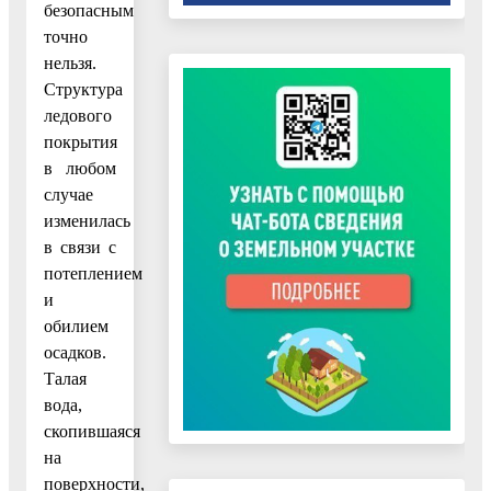
безопасным
точно
нельзя.
Структура
ледового
покрытия
в любом
случае
изменилась
в связи с
потеплением
и
обилием
осадков.
Талая
вода,
скопившаяся
на
поверхности,