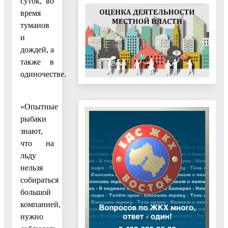
суток, во
время
туманов
и
дождей, а
также в
одиночестве.
«Опытные
рыбаки
знают,
что на
льду
нельзя
собираться
большой
компанией,
нужно