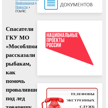
Информация
Новости
ГОиЧС
Спасатели
ГКУ МО
«Мособлпожспас»
рассказали
рыбакам,
как
помочь
провалившемуся
под лед
товарищу