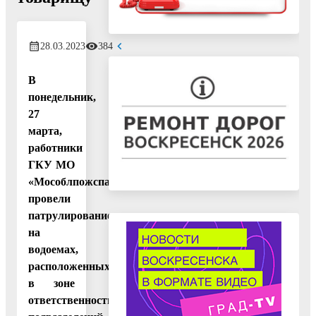
28.03.2023
384
В
понедельник,
27
марта,
работники
ГКУ МО
«Мособлпожспас»
провели
патрулирование
на
водоемах,
расположенных
в зоне
ответственности