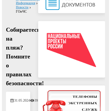
Информация
Новости
ГОиЧС
Собираетесь
на
пляж?
Помните
о
правилах
безопасности!
31.05.2024
392